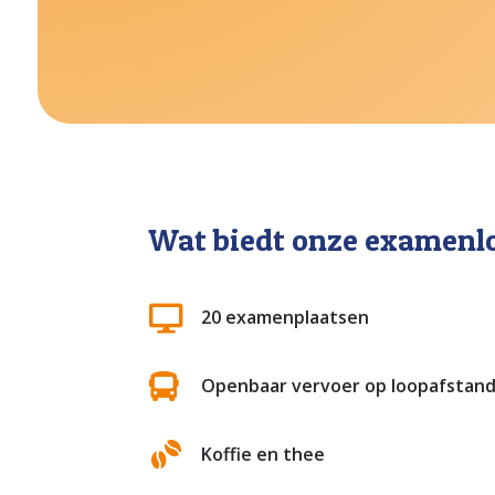
Wat biedt onze examenl

20 examenplaatsen

Openbaar vervoer op loopafstan
Koffie en thee