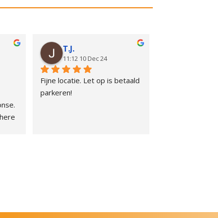
T.J.
11:12 10 Dec 24
Fijne locatie. Let op is betaald 
parkeren!
nse. 
here 
that 
hen 
, but 
for 
e 
hing 