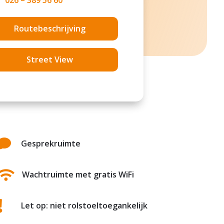
026 – 389 56 60
Routebeschrijving
Street View

Gesprekruimte

Wachtruimte met gratis WiFi

Let op: niet rolstoeltoegankelijk