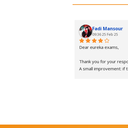
Fadi Mansour
09:36 25 Feb 25
Dear eureka exams,
Thank you for your respo
A small improvement: if t
are rules, it is important 
everyone follows them w
necessary. Not a criticism
a point of attention.
In addition, compliments 
the good preparation! Th
room was tidy and everyt