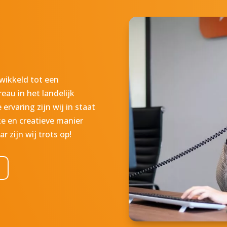
was ready, from calculato
to paper.
Yours sincerely,
Fadi
.
wikkeld tot een
au in het landelijk
rvaring zijn wij in staat
e en creatieve manier
 zijn wij trots op!