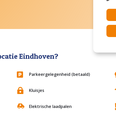
ocatie Eindhoven?

Parkeergelegenheid (betaald)

d
Kluisjes
Elektrische laadpalen