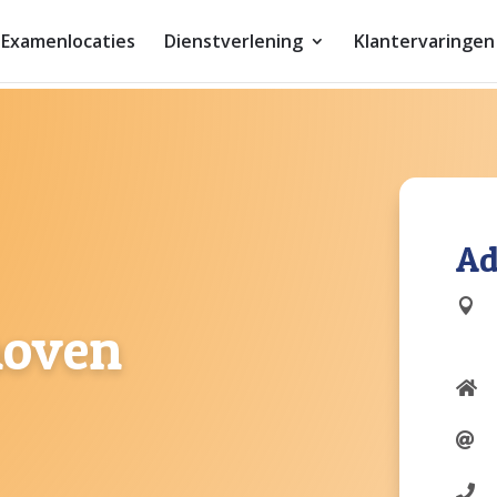
Examen­locaties
Dienstverlening
Klant­ervaringen
Ad

hoven


