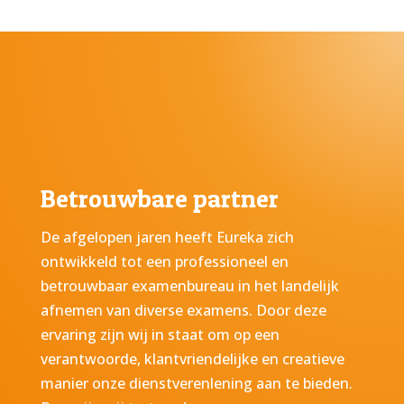
netje
netje
s en 
s en 
verzo
verzo
rgd 
rgd 
uit, 
uit, 
alles 
alles 
stond 
stond 
klaar. 
klaar. 
Kluisj
Kluisj
Betrouwbare partner
es, 
es, 
koffie
koffie
De afgelopen jaren heeft Eureka zich
/thee
/thee
ontwikkeld tot een professioneel en
, 
, 
betrouwbaar examenbureau in het landelijk
toilet 
toilet 
afnemen van diverse examens. Door deze
allem
allem
ervaring zijn wij in staat om op een
aal 
aal 
verantwoorde, klantvriendelijke en creatieve
aanw
aanw
manier onze dienstverenlening aan te bieden.
ezig.
ezig.