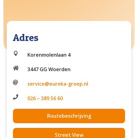
Adres

Korenmolenlaan 4

3447 GG Woerden

service@eureka-groep.nl

026 – 389 56 60
Routebeschrijving
Street View